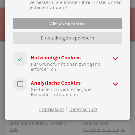
verbessern. Sie können Ihre Einstellungen
jederzeit ändern!
Wir sind Gesellschafter der
EUROBAUSTOFF – Europas
Alle akzeptieren
führender Kooperation des
Baustoff-Fachhandels
Einstellungen speichern
Notwendige Cookies
Für Grundfunktionen zwingend
erforderlich.
Analytische Cookies
Übelein Baustoffe GmbH
Sie helfen zu verstehen, wie
Rudolf-Diesel-Str. 7, 85356 Freising
Besucher interagieren.
Tel. 08161 9879-0
E-Mail:
info＠uebelein-bau.de
Impressum
Datenschutz
Unternehmensbroschüre (PDF)
Impressum
Ansprechpartner & Kontakt
Datenschutz
AGB
Cookie-Einstellungen